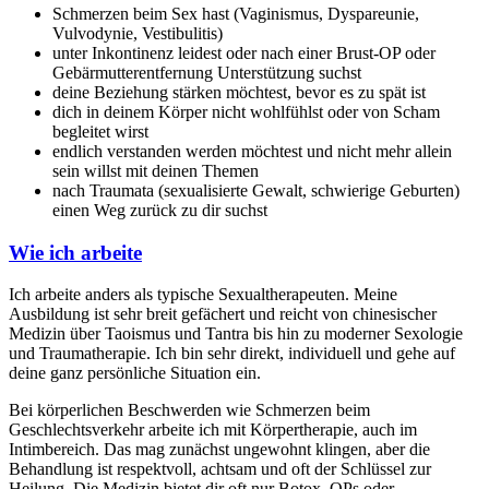
Schmerzen beim Sex hast (Vaginismus, Dyspareunie,
Vulvodynie, Vestibulitis)
unter Inkontinenz leidest oder nach einer Brust-OP oder
Gebärmutterentfernung Unterstützung suchst
deine Beziehung stärken möchtest, bevor es zu spät ist
dich in deinem Körper nicht wohlfühlst oder von Scham
begleitet wirst
endlich verstanden werden möchtest und nicht mehr allein
sein willst mit deinen Themen
nach Traumata (sexualisierte Gewalt, schwierige Geburten)
einen Weg zurück zu dir suchst
Wie ich arbeite
Ich arbeite anders als typische Sexualtherapeuten. Meine
Ausbildung ist sehr breit gefächert und reicht von chinesischer
Medizin über Taoismus und Tantra bis hin zu moderner Sexologie
und Traumatherapie. Ich bin sehr direkt, individuell und gehe auf
deine ganz persönliche Situation ein.
Bei körperlichen Beschwerden wie Schmerzen beim
Geschlechtsverkehr arbeite ich mit Körpertherapie, auch im
Intimbereich. Das mag zunächst ungewohnt klingen, aber die
Behandlung ist respektvoll, achtsam und oft der Schlüssel zur
Heilung. Die Medizin bietet dir oft nur Botox, OPs oder