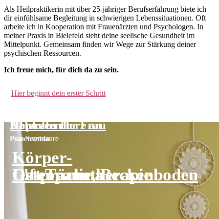
Als Heilpraktikerin mit über 25-jähriger Berufserfahrung biete ich
dir einfühlsame Begleitung in schwierigen Lebenssituationen. Oft
arbeite ich in Kooperation mit Frauenärzten und Psychologen. In
meiner Praxis in Bielefeld steht deine seelische Gesundheit im
Mittelpunkt. Gemeinsam finden wir Wege zur Stärkung deiner
psychischen Ressourcen.
Ich freue mich, für dich da zu sein.
Hier beginnt dein erster Schritt
Kopf aus Herz an
Herzoffen
2 Herzen der Frau
Paar Seminar
Frauenseminare
Frauenseminare
Körper-
Gesprächstherapie
L!ft Trauma
Osteopatie, Beckenboden