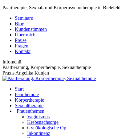
Zum
Paartherapie, Sexual- und Körperpsychotherapie in Bielefeld
Inhalt
Seminare
springen
Blog
Kundenstimmen
Über mich
Preise
Fragen
Kontakt
Infomenü
Paarberatung, Körpertherapie, Sexualtherapie
Praxis Angelika Kunjan
Start
Paartherapie
Körpertherapie
Sexualtherapie
Frauenthemen
Vaginismus
Krebsnachsorge
Gynäkologische Op
Inkontinenz