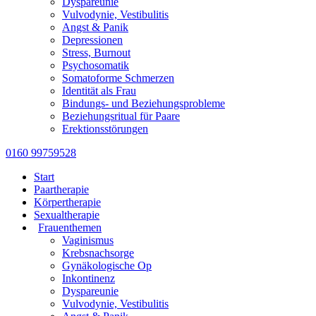
Dyspareunie
Vulvodynie, Vestibulitis
Angst & Panik
Depressionen
Stress, Burnout
Psychosomatik
Somatoforme Schmerzen
Identität als Frau
Bindungs- und Beziehungsprobleme
Beziehungsritual für Paare
Erektionsstörungen
0160 99759528
Start
Paartherapie
Körpertherapie
Sexualtherapie
Frauenthemen
Vaginismus
Krebsnachsorge
Gynäkologische Op
Inkontinenz
Dyspareunie
Vulvodynie, Vestibulitis