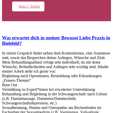
Dein 1. Schritt
Was erwartet dich in meiner Bewusst Liebe Praxis in
Bielefeld?
In einem Gespräch findet neben dem Kennenlernen, eine Anamnese
statt, sowie das Besprechen deiner Anliegen, Wünsche und Ziele.
Mein Behandlungsablauf erfolgt sehr individuell, da mir deine
Wünsche, Befindlichkeiten und Anliegen sehr wichtig sind. Inhalte
meiner Arbeit stelle ich gerne vor:
Begleitung nach Operationen, Bestrahlung oder Erkrankungen
„Frauen-Themen“
Burn Out
Vermittlung zu Expert*innen bei erweiterter Unterstützung
Behandlung und Begleitung in der Schwangerschaft/ nach Geburt
(z.B. Dammmassage, Dammriss/Dammschnitt,
Schwangerschaftsdepression, etc.)
Sexualberatung, Shiatsu und Osteopathie am Beckenboden im
Fachgebiet der Sexualmedizin (z.B. Vaginismus, Vulvodynie,