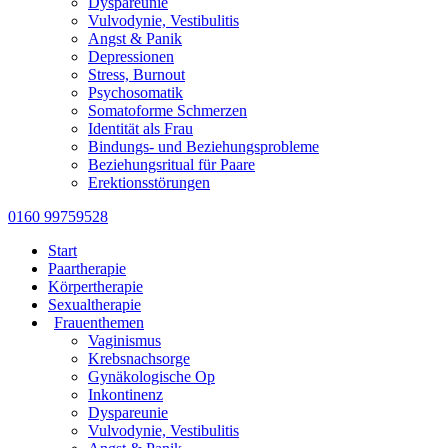
Dyspareunie
Vulvodynie, Vestibulitis
Angst & Panik
Depressionen
Stress, Burnout
Psychosomatik
Somatoforme Schmerzen
Identität als Frau
Bindungs- und Beziehungsprobleme
Beziehungsritual für Paare
Erektionsstörungen
0160 99759528
Start
Paartherapie
Körpertherapie
Sexualtherapie
Frauenthemen
Vaginismus
Krebsnachsorge
Gynäkologische Op
Inkontinenz
Dyspareunie
Vulvodynie, Vestibulitis