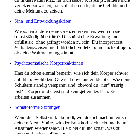
du findest kaum Platz für dich selbst. Aus Angst, andere nicht
verletzen zu wollen, traust du dich nicht, deine Gefühle und
deine Meinung zu zeigen.
Sinn- und Entwicklungskrisen
Wie sollen andere deine Grenzen erkennen, wenn du sie
selbst ständig übertrittst? Du spürst eine Erwartung und
erfüllst sie, ohne gefragt worden zu sein. Du interpretierst
Verhaltensweisen und fühlst dich verletzt, ohne nachzufragen,
ob deine Wahrnehmung stimmt.
Psychosomatische Körperreaktionen
Hast du schon einmal bemerkt, wie sich dein Körper schwer
anfühlt, obwohl dein Gewicht unverändert bleibt? Wie deine
Schultern ständig verspannt sind, obwohl du „nur“ traurig
bist? Körper und Geist sind kein getrenntes Paar. Sie
arbeiten zusammen.
Somatoforme Störungen
Wenn dich Selbstkritik überrollt, wende dich nach innen zu
deinem Atem. Spüre, wie der Brustkorb sich hebt und beim
Ausatmen wieder senkt. Bleib bei dir und schau, was du
heute wirklich schaffen kannst.