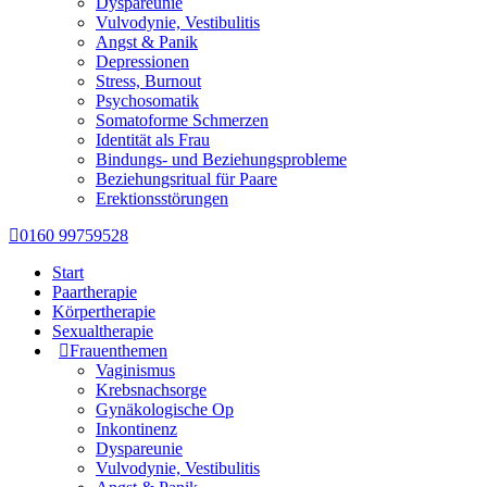
Dyspareunie
Vulvodynie, Vestibulitis
Angst & Panik
Depressionen
Stress, Burnout
Psychosomatik
Somatoforme Schmerzen
Identität als Frau
Bindungs- und Beziehungsprobleme
Beziehungsritual für Paare
Erektionsstörungen
0160 99759528
Start
Paartherapie
Körpertherapie
Sexualtherapie
Frauenthemen
Vaginismus
Krebsnachsorge
Gynäkologische Op
Inkontinenz
Dyspareunie
Vulvodynie, Vestibulitis