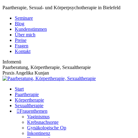
Zum
Paartherapie, Sexual- und Körperpsychotherapie in Bielefeld
Inhalt
Seminare
springen
Blog
Kundenstimmen
Über mich
Preise
Fragen
Kontakt
Infomenü
Paarberatung, Körpertherapie, Sexualtherapie
Praxis Angelika Kunjan
Start
Paartherapie
Körpertherapie
Sexualtherapie
Frauenthemen
Vaginismus
Krebsnachsorge
Gynäkologische Op
Inkontinenz