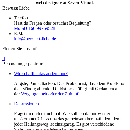
web designer at Seven Visuals
Bewusst Liebe
Telefon
Hast du Fragen oder brauchst Begleitung?
Mobil 0160 99759528
E-Mail
info@bewusst-liebe.de
Finden Sie uns auf:
Instagram
page
Behandlungsspektrum
opens
Wie schaffen das andere nur?
in
new
Ängste, Panikattacken: Das Problem ist, dass dein Kopfkino
window
dich ständig ablenkt. Du bist beschäftigt mit Gedanken aus
der
Vergangenheit oder der Zukunft.
Depressionen
Fragst du dich manchmal: Wie soll ich da nur wieder
rauskommen? Lass uns das gemeinsam herausfinden, denn
jeder Heilungsweg ist einzigartig. Es gibt verschiedene
Stationen, die viele Menschen erleben.