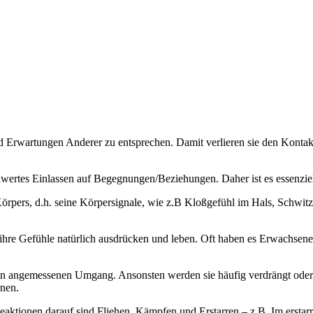
d Erwartungen Anderer zu entsprechen. Damit verlieren sie den Kontak
wertes Einlassen auf Begegnungen/Beziehungen. Daher ist es essenziell
rpers, d.h. seine Körpersignale, wie z.B Kloßgefühl im Hals, Schwit
ihre Gefühle natürlich ausdrücken und leben. Oft haben es Erwachsen
nen angemessenen Umgang. Ansonsten werden sie häufig verdrängt oder e
nen.
ktionen darauf sind Fliehen, Kämpfen und Erstarren – z.B. Im erstarr