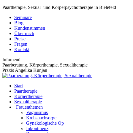
Zum
Paartherapie, Sexual- und Körperpsychotherapie in Bielefeld
Inhalt
Seminare
springen
Blog
Kundenstimmen
Über mich
Preise
Fragen
Kontakt
Infomenü
Paarberatung, Körpertherapie, Sexualtherapie
Praxis Angelika Kunjan
Start
Paartherapie
Körpertherapie
Sexualtherapie
Frauenthemen
Vaginismus
Krebsnachsorge
Gynäkologische Op
Inkontinenz