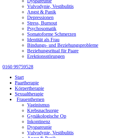
Dyspareunie
Vulvodynie, Vestibulitis
Angst & Panik
Depressionen
Stress, Burnout
Psychosomatik
Somatoforme Schmerzen
Identität als Frau
Bindungs- und Beziehungsprobleme
Beziehungsritual für Paare
Erektionsstörungen
0160 99759528
Start
Paartherapie
Körpertherapie
Sexualtherapie
Frauenthemen
Vaginismus
Krebsnachsorge
Gynäkologische Op
Inkontinenz
Dyspareunie
Vulvodynie, Vestibulitis