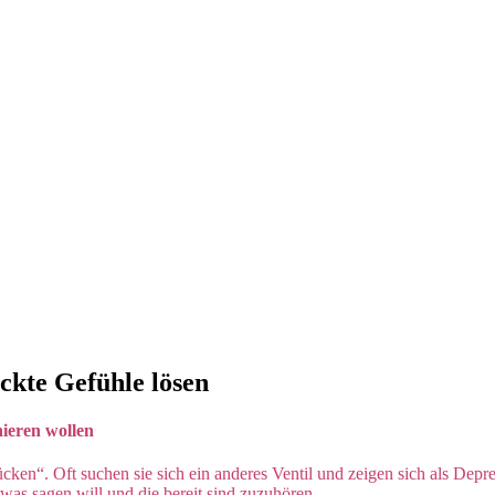
ckte Gefühle lösen
nieren wollen
ücken“. Oft suchen sie sich ein anderes Ventil und zeigen sich als De
twas sagen will und die bereit sind zuzuhören.