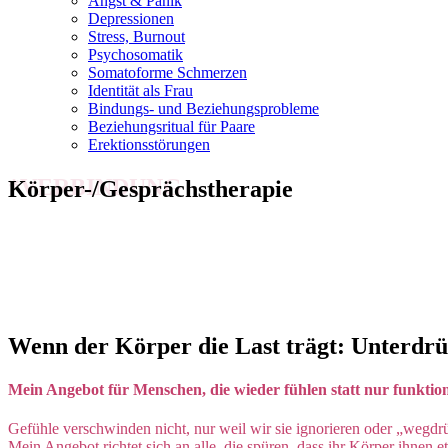
Angst & Panik
Depressionen
Stress, Burnout
Psychosomatik
Somatoforme Schmerzen
Identität als Frau
Bindungs- und Beziehungsprobleme
Beziehungsritual für Paare
Erektionsstörungen
*VERBINDUNG
Körper-/Gesprächstherapie
Wenn der Körper die Last trägt: Unterdrü
Mein Angebot für Menschen, die wieder fühlen statt nur funktio
Gefühle verschwinden nicht, nur weil wir sie ignorieren oder „wegdr
Mein Angebot richtet sich an alle, die spüren, dass ihr Körper ihnen e