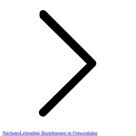
project:
Next
Nächstes
Lebendige Beziehungen in Ostwestfalen