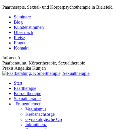
Zum
Paartherapie, Sexual- und Körperpsychotherapie in Bielefeld
Inhalt
Seminare
springen
Blog
Kundenstimmen
Über mich
Preise
Fragen
Kontakt
Infomenü
Paarberatung, Körpertherapie, Sexualtherapie
Praxis Angelika Kunjan
Start
Paartherapie
Körpertherapie
Sexualtherapie
Frauenthemen
Vaginismus
Krebsnachsorge
Gynäkologische Op
Inkontinenz