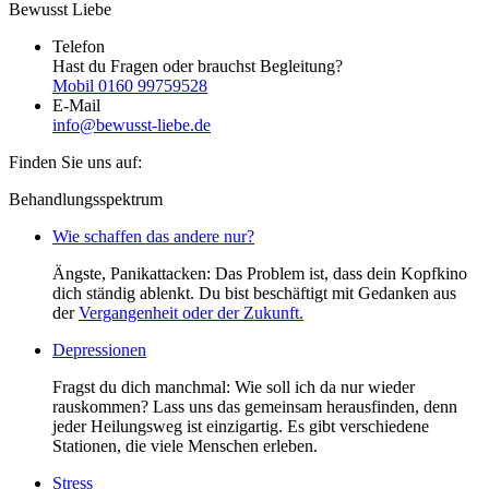
project:
Bewusst Liebe
Telefon
Hast du Fragen oder brauchst Begleitung?
Mobil 0160 99759528
E-Mail
info@bewusst-liebe.de
Finden Sie uns auf:
Instagram
Behandlungsspektrum
page
Wie schaffen das andere nur?
opens
in
Ängste, Panikattacken: Das Problem ist, dass dein Kopfkino
new
dich ständig ablenkt. Du bist beschäftigt mit Gedanken aus
window
der
Vergangenheit oder der Zukunft.
Depressionen
Fragst du dich manchmal: Wie soll ich da nur wieder
rauskommen? Lass uns das gemeinsam herausfinden, denn
jeder Heilungsweg ist einzigartig. Es gibt verschiedene
Stationen, die viele Menschen erleben.
Stress