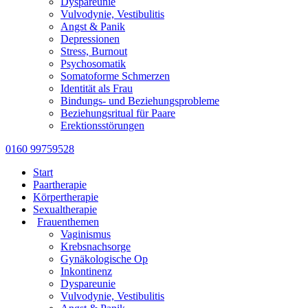
Dyspareunie
Vulvodynie, Vestibulitis
Angst & Panik
Depressionen
Stress, Burnout
Psychosomatik
Somatoforme Schmerzen
Identität als Frau
Bindungs- und Beziehungsprobleme
Beziehungsritual für Paare
Erektionsstörungen
0160 99759528
Start
Paartherapie
Körpertherapie
Sexualtherapie
Frauenthemen
Vaginismus
Krebsnachsorge
Gynäkologische Op
Inkontinenz
Dyspareunie
Vulvodynie, Vestibulitis