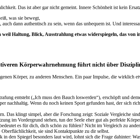
nlichkeit. Das ist aber gar nicht gemeint. Innere Schönheit ist kein Ers
weiß, was sie bewegt,
aut, auch dann authentisch zu sein, wenn das unbequem ist. Und interes
n weil Haltung, Blick, Ausstrahlung etwas widerspiegeln, das von
tiveren Körperwahrnehmung führt nicht über Disziplin
igenen Körper, zu anderen Menschen. Ein paar Impulse, die wirklich 
afung entsteht („Ich muss den Bauch loswerden“), erschöpft und demora
 nachhaltig. Wenn du noch keinen Sport gefunden hast, der sich richti
ern. Das klingt simpel, aber die Forschung zeigt: Soziale Vergleiche si
zung im Vordergrund stehen, tun der Seele eher gut als perfekte Körpe
bedeutet es für dich, dich schön zu fühlen? Nicht im Vergleich zu and
erflächlichkeit, sie sind Kontaktpunkte zu dir selbst.
k in den Spiegel besonders laut wird, lohnt sich die Frage dahinter: W