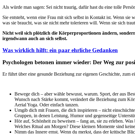
Als würde man sagen: Sei nicht traurig, dafür hast du eine tolle Persö
Sie entsteht, wenn eine Frau mit sich selbst in Kontakt ist. Wenn sie 
was sie braucht, was sie nicht mehr tolerieren will. Wenn sie sich tr
Nicht weil sich plötzlich die Körperproportionen ändern, sonder
irgendwann auch an sich selbst.
Was wirklich hilft: ein paar ehrliche Gedanken
Psychologen betonen immer wieder: Der Weg zur posi
Er führt über eine gesunde Beziehung zur eigenen Geschichte, zum e
Bewege dich – aber wähle bewusst, warum. Sport, der aus Bestr
Wunsch nach Stärke kommt, verändert die Beziehung zum Körper
Aerial Yoga. Oder einfach tanzen.
Umgib dich mit Frauen, die dich inspirieren – nicht einschücht
Gruppen, in denen Leistung, Humor und gegenseitige Unterstüt
Hör auf, Schönheit zu beweisen – fang an, sie zu erleben. Was 
Welches Ritual am Morgen? Diese kleinen Momente sind keine Ob
Nimm das Innere ernst. Wenn du merkst, dass der kritische Blic