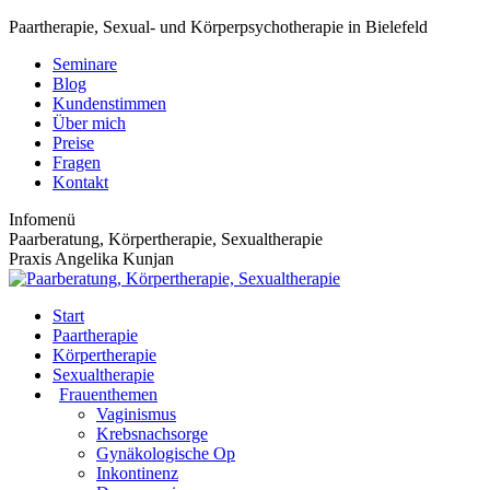
Zum
Paartherapie, Sexual- und Körperpsychotherapie in Bielefeld
Inhalt
Seminare
springen
Blog
Kundenstimmen
Über mich
Preise
Fragen
Kontakt
Infomenü
Paarberatung, Körpertherapie, Sexualtherapie
Praxis Angelika Kunjan
Start
Paartherapie
Körpertherapie
Sexualtherapie
Frauenthemen
Vaginismus
Krebsnachsorge
Gynäkologische Op
Inkontinenz