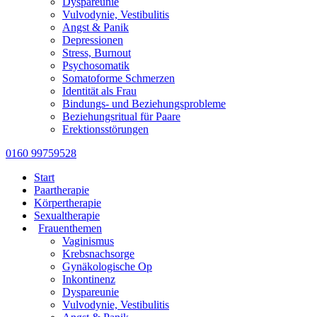
Dyspareunie
Vulvodynie, Vestibulitis
Angst & Panik
Depressionen
Stress, Burnout
Psychosomatik
Somatoforme Schmerzen
Identität als Frau
Bindungs- und Beziehungsprobleme
Beziehungsritual für Paare
Erektionsstörungen
0160 99759528
Start
Paartherapie
Körpertherapie
Sexualtherapie
Frauenthemen
Vaginismus
Krebsnachsorge
Gynäkologische Op
Inkontinenz
Dyspareunie
Vulvodynie, Vestibulitis