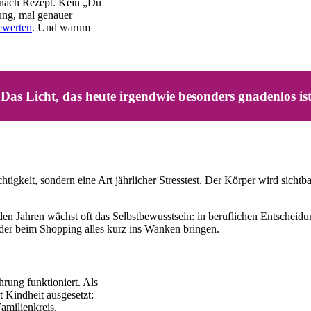
be nach Rezept. Kein „Du
dung, mal genauer
ewerten
. Und warum
 Das Licht, das heute irgendwie besonders gnadenlos is
eichtigkeit, sondern eine Art jährlicher Stresstest. Der Körper wird si
en Jahren wächst oft das Selbstbewusstsein: in beruflichen Entschei
oder beim Shopping alles kurz ins Wanken bringen.
rung funktioniert. Als
t Kindheit ausgesetzt:
amilienkreis.