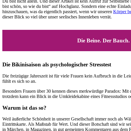
Du bist nicht allein. Und dieser Artikel ist kein Aufruf zur Selbstlie
bist schön, so wie du bist“ auf Hochglanz. Sondern eine echte Einla
hinzuschauen, was da eigentlich passiert, wenn wir unseren
Körper b
dieser Blick so viel über unser seelisches Innenleben verrät.
Die Beine. Der Bauch.
Die Bikinisaison als psychologischer Stresstest
Die freizügige Jahreszeit ist für viele Frauen kein Aufbruch in die L
fühlt es sich so an.
Besonders Frauen über 30 kennen dieses merkwürdige Paradox: Mit d
trotzdem kann ein Blick in die Umkleidekabine eines Fitnessstudios 
Warum ist das so?
Weil äußerliche Schönheit in unserer Gesellschaft immer noch als Wäh
Eintrittskarte. Als Maßstab für Wert. Und dieser Botschaft sind wir sei
in Märchen, in Magazinen, in gut gemeinten Kommentaren aus dem F